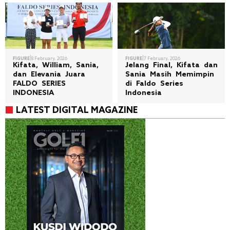
|
|
FIGURE
8 February, 2026
FIGURE
7 February, 2026
Kifata, William, Sania,
Jelang Final, Kifata dan
dan Elevania Juara
Sania Masih Memimpin
FALDO SERIES
di Faldo Series
INDONESIA
Indonesia
LATEST DIGITAL MAGAZINE