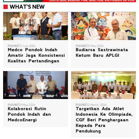
WHAT'S NEW
|
|
FIGURE
13 July, 2026
FIGURE
25 May, 2026
Medco Pondok Indah
Budiarsa Sastrawinata
Amatir Jaga Konsistensi
Ketum Baru APLGI
Kualitas Pertandingan
|
|
FIGURE
19 May, 2026
FIGURE
12 March, 2026
Kolaborasi Rutin
Targetkan Ada Atlet
Pondok Indah dan
Indonesia Ke Olimpiade,
MedcoEnergi
CGF Beri Penghargaan
Kepada Para
Pendukung