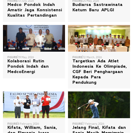
|
|
FIGURE
13 July, 2026
FIGURE
25 May, 2026
Medco Pondok Indah
Budiarsa Sastrawinata
Amatir Jaga Konsistensi
Ketum Baru APLGI
Kualitas Pertandingan
|
|
FIGURE
19 May, 2026
FIGURE
12 March, 2026
Kolaborasi Rutin
Targetkan Ada Atlet
Pondok Indah dan
Indonesia Ke Olimpiade,
MedcoEnergi
CGF Beri Penghargaan
Kepada Para
Pendukung
|
|
FIGURE
8 February, 2026
FIGURE
7 February, 2026
Kifata, William, Sania,
Jelang Final, Kifata dan