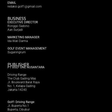
EMAIL
redaksi.golf1@gmail.com
BUSINESS
EXECUTIVE DIRECTOR
Ronggo Sadono
Aan Surjadi
MARKETING MANAGER
Ida Wati Darma
GOLF EVENT MANAGEMENT
Suganingrum
PUBLISHER
PT GOLF ONE NUSANTARA
Driving Range
The Club Gading Mas
Jl. Boulevard Barat Raya
No. 1, Kelapa Gading
Jakarta 14240
Golf1 Driving Range
Jl. Buperta No.1
Buperta, Cibubur